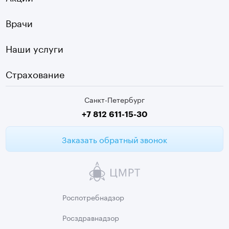
Холтер
Нарвская
Врачи
Чек-ап
Чернышевская
Наши услуги
ЭКГ
Девяткино
Видеокольпоскопия
г. Колпино
Страхование
Медицинские анализы
Санкт-Петербург
Второе мнение МРТ
+7 812 611-15-30
Заказать обратный звонок
Роспотребнадзор
Росздравнадзор