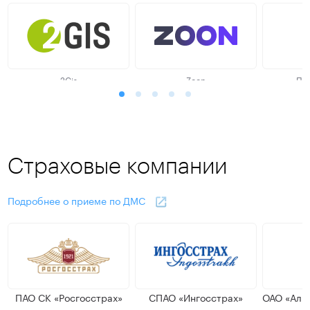
2Gis
Zoon
Пр
(4.8)
(4.6)
Страховые компании
Подробнее о приеме по ДМС
ПАО СК «Росгосстрах»
СПАО «Ингосстрах»
ОАО «Аль