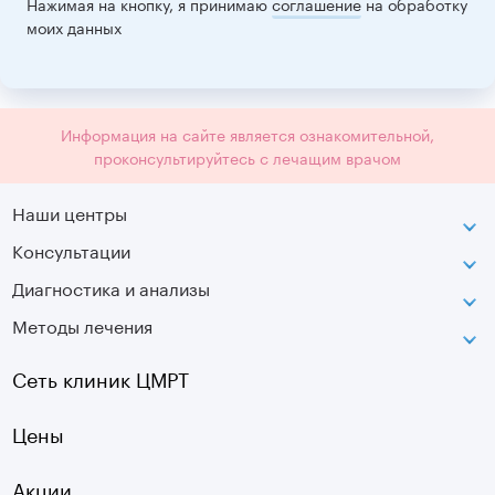
Нажимая на кнопку, я принимаю
соглашение
на обработку
моих данных
Информация на сайте является ознакомительной,
проконсультируйтесь с лечащим врачом
Наши центры
Консультации
Петроградская
Диагностика и анализы
Лаборатория движения
Методы лечения
МРТ
Московская
КТ
Озерки
Сеть клиник ЦМРТ
УЗИ
Ладожская
Цены
Оптическая топография
Садовая
УЗДГ
Акции
Старая Деревня