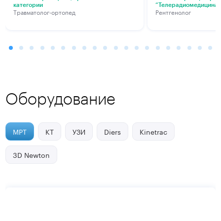
категории
“Телерадиомедицина
Травматолог-ортопед
Рентгенолог
Оборудование
МРТ
КТ
УЗИ
Diers
Kinetrac
3D Newton