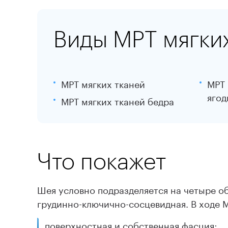
Виды МРТ мягких
МРТ мягких тканей
МРТ 
ягод
МРТ мягких тканей бедра
Что покажет
Шея условно подразделяется на четыре обл
грудинно-ключично-сосцевидная. В ходе 
поверхностная и собственная фасция;