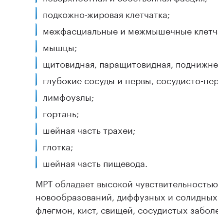
подкожно-жировая клетчатка;
межфасциальные и межмышечные клетча
мышцы;
щитовидная, паращитовидная, поднижне
глубокие сосуды и нервы, сосудисто-не
лимфоузлы;
гортань;
шейная часть трахеи;
глотка;
шейная часть пищевода.
МРТ обладает высокой чувствительность
новообразований, диффузных и солидных 
флегмон, кист, свищей, сосудистых забол