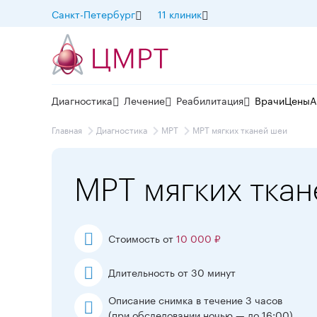
Санкт-Петербург
11 клиник
Диагностика
Лечение
Реабилитация
Врачи
Цены
А
Главная
Диагностика
МРТ
МРТ мягких тканей шеи
МРТ мягких тка
Стоимость от
10 000 ₽
Длительность от 30 минут
Описание снимка в течение 3 часов
(при обследовании ночью — до 16:00)