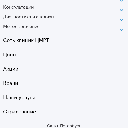
Консультации
Петроградская
Диагностика и анализы
Лаборатория движения
Методы лечения
МРТ
Московская
КТ
Озерки
Сеть клиник ЦМРТ
УЗИ
Ладожская
Цены
Оптическая топография
Садовая
УЗДГ
Акции
Старая Деревня
Холтер
Нарвская
Врачи
Чек-ап
Чернышевская
Наши услуги
ЭКГ
Девяткино
Видеокольпоскопия
г. Колпино
Страхование
Медицинские анализы
Санкт-Петербург