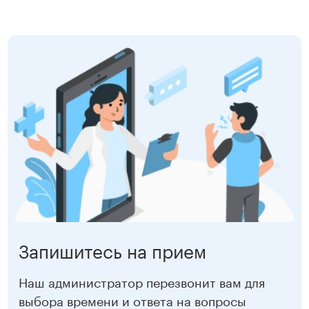
Петроградская
2 500 ₽
Московская
2 500 ₽
Ладожская
2 500 ₽
Садовая
2 500 ₽
Старая Деревня
2 500 ₽
Чернышевская
2 500 ₽
Девяткино
2 500 ₽
Записаться
Запишитесь на прием
Наш администратор перезвонит вам для
выбора времени и ответа на вопросы