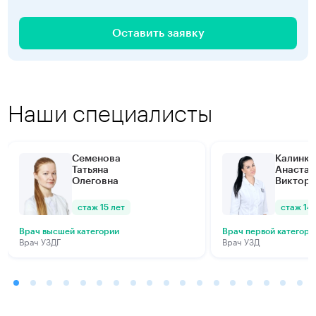
Оставить заявку
Наши специалисты
Семенова
Калинки
Татьяна
Анастас
Олеговна
Виктор
стаж 15 лет
стаж 14 
Врач высшей категории
Врач первой категори
Врач УЗДГ
Врач УЗД