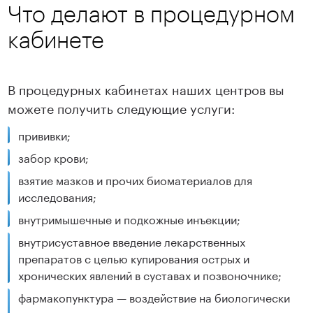
Нарвская
2 900 ₽
Что делают в процедурном
Озерки
2 900 ₽
Садовая
2 900 ₽
Петроградская
2 900 ₽
кабинете
Чернышевская
2 900 ₽
Ладожская
2 900 ₽
Записаться
Старая Деревня
2 900 ₽
Московская
2 900 ₽
Девяткино
2 900 ₽
Садовая
2 900 ₽
Нарвская
2 900 ₽
Озерки
2 900 ₽
В процедурных кабинетах наших центров вы
Старая Деревня
2 900 ₽
можете получить следующие услуги:
Чернышевская
2 900 ₽
Ладожская
2 900 ₽
Записаться
прививки;
Нарвская
2 900 ₽
Девяткино
2 900 ₽
Садовая
2 900 ₽
забор крови;
Чернышевская
2 900 ₽
Старая Деревня
2 900 ₽
взятие мазков и прочих биоматериалов для
Записаться
исследования;
Девяткино
2 900 ₽
Нарвская
2 900 ₽
внутримышечные и подкожные инъекции;
Чернышевская
2 900 ₽
внутрисуставное введение лекарственных
Записаться
препаратов с целью купирования острых и
Девяткино
2 900 ₽
хронических явлений в суставах и позвоночнике;
фармакопунктура — воздействие на биологически
Записаться