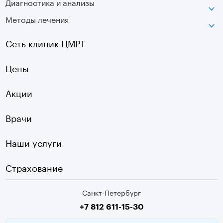
Диагностика и анализы
Лаборатория движения
Методы лечения
МРТ
Московская
КТ
Озерки
Сеть клиник ЦМРТ
УЗИ
Ладожская
Цены
Оптическая топография
Садовая
УЗДГ
Акции
Старая Деревня
Холтер
Нарвская
Врачи
Чек-ап
Чернышевская
Наши услуги
ЭКГ
Девяткино
Видеокольпоскопия
г. Колпино
Страхование
Медицинские анализы
Санкт-Петербург
Второе мнение МРТ
+7 812 611-15-30