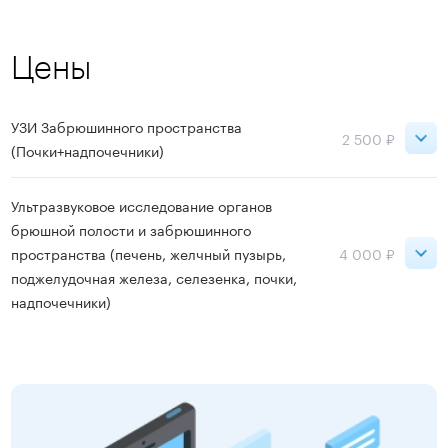
Цены
УЗИ Забрюшинного пространства
2 500 ₽
(Почки+надпочечники)
Петроградская
2 500 ₽
Ультразвуковое исследование органов
брюшной полости и забрюшинного
Московская
2 500 ₽
пространства (печень, желчный пузырь,
4 000 ₽
поджелудочная железа, селезенка, почки,
Ладожская
2 500 ₽
надпочечники)
Садовая
2 500 ₽
Петроградская
4 000 ₽
Старая Деревня
2 500 ₽
Московская
4 000 ₽
Чернышевская
2 500 ₽
Ладожская
4 000 ₽