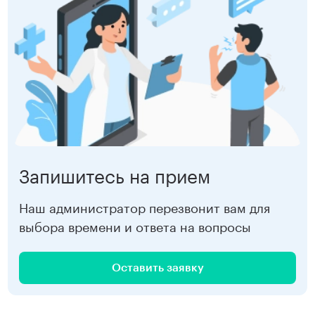
Девяткино
2 500 ₽
Садовая
4 000 ₽
Старая Деревня
4 000 ₽
Записаться
Чернышевская
4 000 ₽
Девяткино
4 000 ₽
Записаться
Запишитесь на прием
Наш администратор перезвонит вам для
выбора времени и ответа на вопросы
Оставить заявку