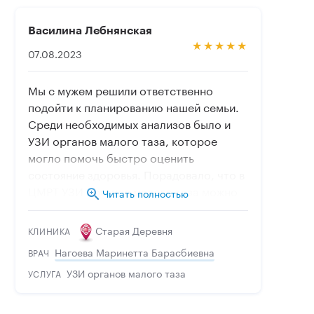
Василина Лебнянская
07.08.2023
Мы с мужем решили ответственно
подойти к планированию нашей семьи.
Среди необходимых анализов было и
УЗИ органов малого таза, которое
могло помочь быстро оценить
состояние здоровья. Порадовало, что в
ЦМРТ УЗИ органов малого таза можно
Читать полностью
слделать в удобное время. Никаких
очередей и ожидания. Сразу дали
Старая Деревня
КЛИНИКА
выписку результата. Другие анализы
Нагоева Маринетта Барасбиевна
ВРАЧ
тоже хотим тут сдать, так как все
УЗИ органов малого таза
понравилось.
УСЛУГА