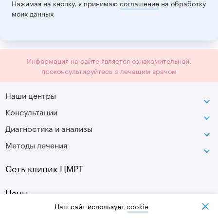
Нажимая на кнопку, я принимаю
соглашение
на обработку
моих данных
Информация на сайте является ознакомительной,
проконсультируйтесь с лечащим врачом
Наши центры
Консультации
Петроградская
Диагностика и анализы
Лаборатория движения
Методы лечения
МРТ
Московская
КТ
Озерки
Сеть клиник ЦМРТ
УЗИ
Ладожская
Цены
Оптическая топография
Садовая
Наш сайт использует
cookiе
УЗДГ
Акции
Старая Деревня