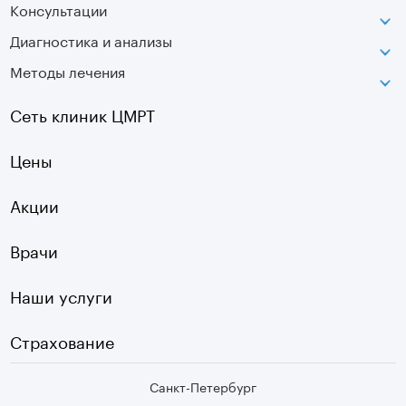
Консультации
Петроградская
Диагностика и анализы
Лаборатория движения
Методы лечения
МРТ
Московская
КТ
Озерки
Сеть клиник ЦМРТ
УЗИ
Ладожская
Цены
Оптическая топография
Садовая
УЗДГ
Акции
Старая Деревня
Холтер
Нарвская
Врачи
Чек-ап
Чернышевская
Наши услуги
ЭКГ
Девяткино
Видеокольпоскопия
г. Колпино
Страхование
Медицинские анализы
Санкт-Петербург
Второе мнение МРТ