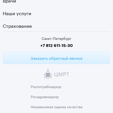
Чек-ап
Чернышевская
Наши услуги
ЭКГ
Девяткино
Видеокольпоскопия
г. Колпино
Страхование
Медицинские анализы
Санкт-Петербург
Второе мнение МРТ
+7 812 611-15-30
Заказать обратный звонок
Роспотребнадзор
Росздравнадзор
Независимая
оценка качества