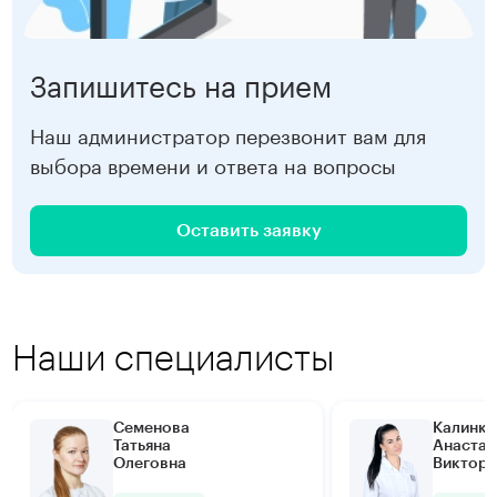
Девяткино
3 000 ₽
Записаться
Запишитесь на прием
Наш администратор перезвонит вам для
выбора времени и ответа на вопросы
Оставить заявку
Наши специалисты
Семенова
Калинки
Татьяна
Анастас
Олеговна
Виктор