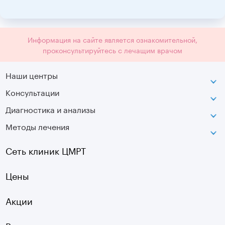
Информация на сайте является ознакомительной,
проконсультируйтесь с лечащим врачом
Наши центры
Консультации
Петроградская
Диагностика и анализы
Лаборатория движения
Методы лечения
МРТ
Московская
КТ
Озерки
Сеть клиник ЦМРТ
УЗИ
Ладожская
Цены
Оптическая топография
Садовая
УЗДГ
Акции
Старая Деревня
Холтер
Нарвская
Врачи