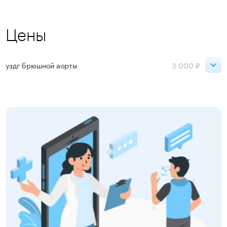
Цены
уздг брюшной аорты
3 000 ₽
Петроградская
3 000 ₽
Московская
3 000 ₽
Ладожская
3 000 ₽
Садовая
3 000 ₽
Старая Деревня
3 000 ₽
Чернышевская
3 000 ₽