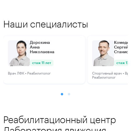
Наши специалисты
Дорохина
Комеде
Анна
Сергей
Николаевна
Станисл
стаж 11 лет
стаж 12 
Подробнее
Подробнее
Врач ЛФК • Реабилитолог
Спортивный врач • Вра
Реабилитолог
Реабилитационный центр
Лаборатория движения