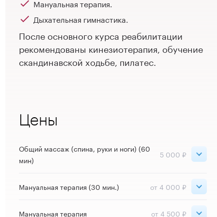
Мануальная терапия.
Дыхательная гимнастика.
После основного курса реабилитации
рекомендованы кинезиотерапия, обучение
скандинавской ходьбе, пилатес.
Цены
Общий массаж (спина, руки и ноги) (60
5 000 ₽
мин)
Петроградская
5 000 ₽
Мануальная терапия (30 мин.)
от 4 000 ₽
Петроградская
5 000 ₽
Петроградская
4 500 ₽
Мануальная терапия
Лаборатория движения
от 4 500 ₽