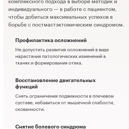
комплексного подхода в выборе методик и
Чернышевская
1 350 ₽
индивидуального — в работе с пациентом,
Записаться
Записаться
чтобы добиться максимальных успехов в
Девяткино
1 350 ₽
борьбе с постмастэктомическим синдромом.
Записаться
Профилактика осложнений
Не допустить развития осложнений в виде
нарастания патологических изменений в
тканях и формирования отека.
Восстановление двигательных
функций
Снять ограничения подвижности в плечевом
суставе, избавиться от мышечной слабости,
скованности.
Снятие болевого синдрома