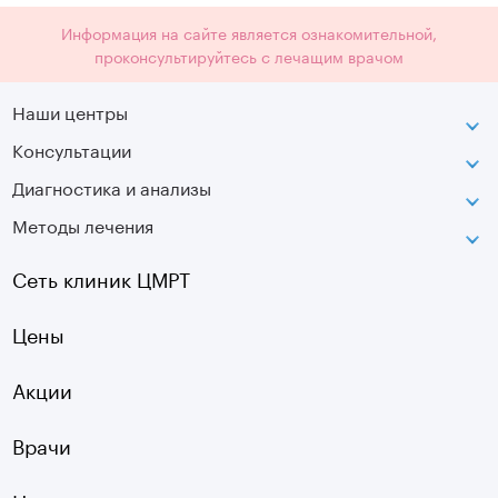
Информация на сайте является ознакомительной,
проконсультируйтесь с лечащим врачом
Наши центры
Консультации
Петроградская
Диагностика и анализы
Лаборатория движения
Методы лечения
МРТ
Московская
КТ
Озерки
Сеть клиник ЦМРТ
УЗИ
Ладожская
Цены
Оптическая топография
Садовая
УЗДГ
Акции
Старая Деревня
Холтер
Нарвская
Врачи
Чек-ап
Чернышевская