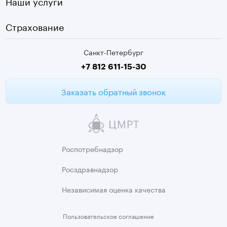
Наши услуги
ЭКГ
Девяткино
Видеокольпоскопия
г. Колпино
Страхование
Медицинские анализы
Санкт-Петербург
Второе мнение МРТ
+7 812 611-15-30
Заказать обратный звонок
Роспотребнадзор
Росздравнадзор
Независимая
оценка качества
Пользовательское
соглашение