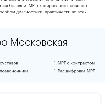
ития болезни. МР- сканирование признано
собом диагностики, практически во всех
ро Московская
суставов
МРТ с контрастом
позвоночника
Расшифровка МРТ