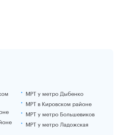
ком
МРТ у метро Дыбенко
МРТ в Кировском районе
оне
МРТ у метро Большевиков
йоне
МРТ у метро Ладожская