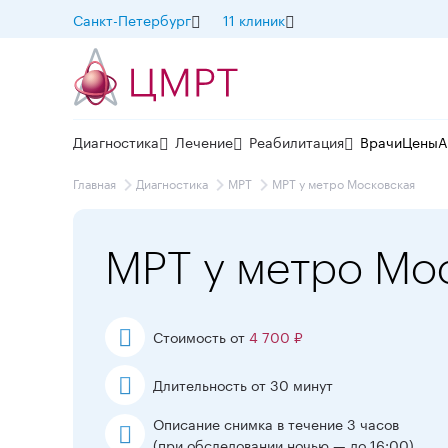
Санкт-Петербург
11 клиник
Диагностика
Лечение
Реабилитация
Врачи
Цены
А
Главная
Диагностика
МРТ
МРТ у метро Московская
МРТ у метро Мо
Стоимость от
4 700 ₽
Длительность от 30 минут
Описание снимка в течение 3 часов
(при обследовании ночью — до 16:00)