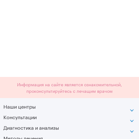
Информация на сайте является ознакомительной,
проконсультируйтесь с лечащим врачом
Наши центры
Консультации
Петроградская
Диагностика и анализы
Лаборатория движения
Методы лечения
МРТ
Московская