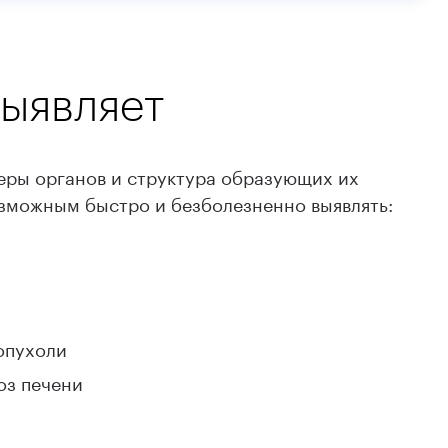
ыявляет
ры органов и структура образующих их
озможным быстро и безболезненно выявлять:
опухоли
оз печени