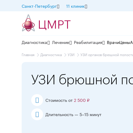
Санкт-Петербург
11 клиник
Диагностика
Лечение
Реабилитация
Врачи
Цены
А
Главная
Диагностика
УЗИ
УЗИ органов брюшной полост
УЗИ брюшной п
Стоимость от
2 500 ₽
Длительность — 5–15 минут