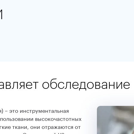
И
авляет обследование
) – это инструментальная
спользовании высокочастотных
гкие ткани, они отражаются от
средами. Отраженный УЗ-сигнал