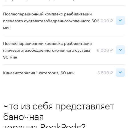
Петроградская
Послеоперационный комплекс реабилитации
4 000 ₽
Лаборатория движения
плечевого суставатазобедренногоколенного 60
5 000 ₽
мин
Московская
2 500 ₽
Петроградская
Ладожская
3 000 ₽
Послеоперационный комплекс реабилитации
5 000 ₽
Лаборатория движения
плечевоготазобедренногоколенного сустава
6 000 ₽
Садовая
2 500 ₽
90 мин
Записаться
Старая Деревня
4 000 ₽
Петроградская
Кинезиотерапия 1 категория, 60 мин
6 500 ₽
6 000 ₽
Лаборатория движения
Записаться
Петроградская
6 500 ₽
Лаборатория движения
Записаться
Что из себя представляет
Записаться
баночная
терапия RockPods?