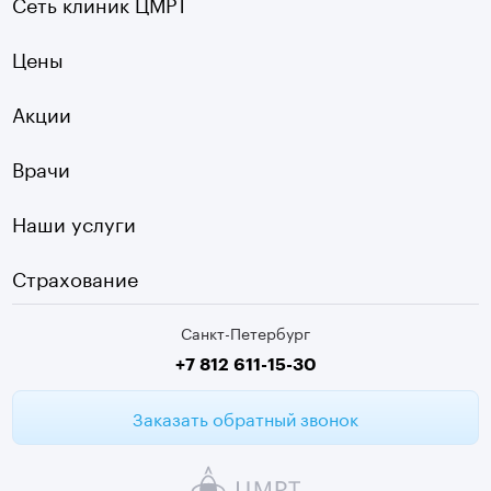
Сеть клиник ЦМРТ
УЗИ
Ладожская
Цены
Оптическая топография
Садовая
УЗДГ
Акции
Старая Деревня
Холтер
Нарвская
Врачи
Чек-ап
Чернышевская
Наши услуги
ЭКГ
Девяткино
Видеокольпоскопия
г. Колпино
Страхование
Медицинские анализы
Санкт-Петербург
Второе мнение МРТ
+7 812 611-15-30
Заказать обратный звонок