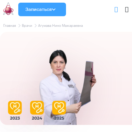
Записаться
Главная
Врачи
Агумава Нино Мажараевна