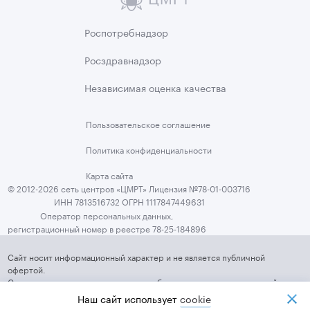
Роспотребнадзор
Росздравнадзор
Независимая
оценка качества
Пользовательское
соглашение
Политика
конфиденциальности
Карта сайта
© 2012-2026 сеть центров «ЦМРТ» Лицензия №78-01-003716
ИНН 7813516732 ОГРН 1117847449631
Оператор персональных данных,
регистрационный номер в реестре 78-25-184896
Сайт носит информационный характер и не является публичной
офертой.
Стоимость услуг, их наличие и подробные характеристики уточняйте у
представителей ЦМРТ, используя средства связи, указанные на Сайте
Наш сайт использует
cookiе