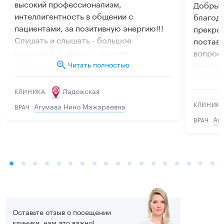
высокий профессионализм,
Добрый 
интеллигентность в общении с
благод
пациентами, за позитивную энергию!!!
прекрас
Слушать и слышать - большое
постави
искусство! Ещё раз огромная
вопросы
благодарность!
Вылечил
Читать полностью
наше вр
Ладожская
КЛИНИКА
КЛИНИК
Агумава Нино Мажараевна
ВРАЧ
Аг
ВРАЧ
Оставьте отзыв о посещении
клиники, нам это важно!