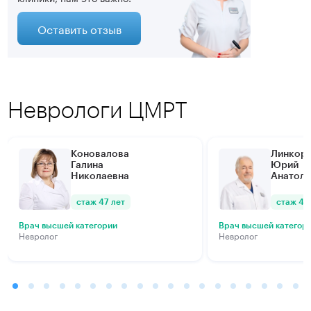
Оставить отзыв
Неврологи ЦМРТ
Коновалова
Линкор
Галина
Юрий
Николаевна
Анатоль
стаж 47 лет
стаж 45
Врач высшей категории
Врач высшей категор
Невролог
Невролог