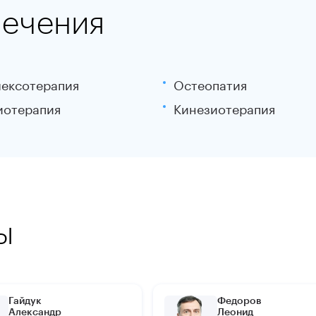
лечения
ексотерапия
Остеопатия
иотерапия
Кинезиотерапия
ы
Гайдук
Федоров
Александр
Леонид