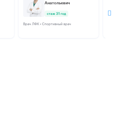
Анатольевич
стаж 31 год
Врач ЛФК • Спортивный врач
Невролог • 
ортопед