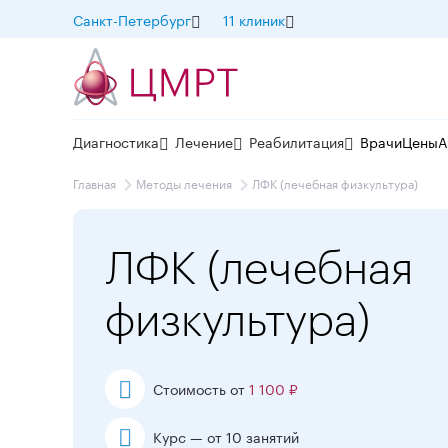
Санкт-Петербург
11 клиник
Диагностика
Лечение
Реабилитация
Врачи
Цены
А
Главная
Методы лечения
ЛФК (лечебная физкультура)
ЛФК (лечебная
физкультура)
Стоимость от
1 100 ₽
Курс — от 10 занятий