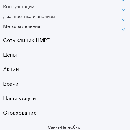
Консультации
Петроградская
Диагностика и анализы
Лаборатория движения
Методы лечения
МРТ
Московская
КТ
Озерки
Сеть клиник ЦМРТ
УЗИ
Ладожская
Цены
Оптическая топография
Садовая
УЗДГ
Акции
Старая Деревня
Холтер
Нарвская
Врачи
Чек-ап
Чернышевская
Наши услуги
ЭКГ
Девяткино
Видеокольпоскопия
г. Колпино
Страхование
Медицинские анализы
Санкт-Петербург
Второе мнение МРТ