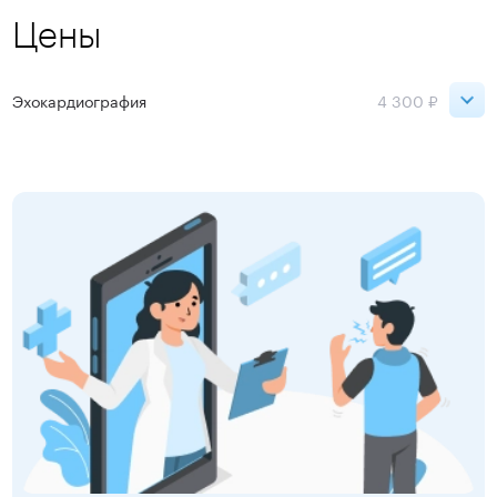
Цены
Эхокардиография
4 300 ₽
Петроградская
4 300 ₽
Московская
4 300 ₽
Ладожская
4 300 ₽
Садовая
4 300 ₽
Старая Деревня
4 300 ₽
Чернышевская
4 300 ₽
Девяткино
4 300 ₽