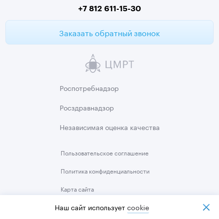
+7 812 611-15-30
Заказать обратный звонок
Роспотребнадзор
Росздравнадзор
Независимая
оценка качества
Пользовательское
соглашение
Политика
конфиденциальности
Карта сайта
© 2012-2026 сеть центров «ЦМРТ» Лицензия №78-01-003716
Наш сайт использует
cookiе
ИНН 7813516732 ОГРН 1117847449631
Оператор персональных данных,