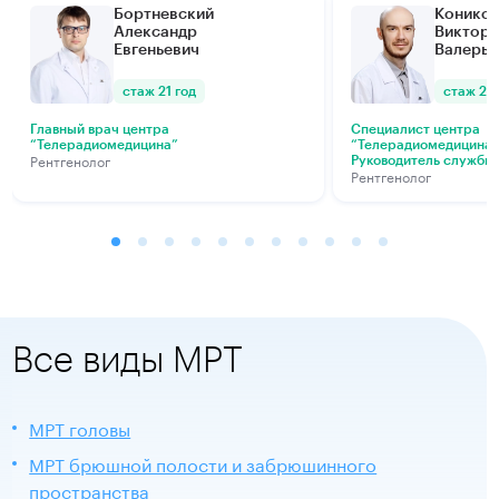
Бортневский
Конико
Александр
Виктор
Евгеньевич
Валерье
стаж 21 год
стаж 21 
Главный врач центра
Специалист центра
“Телерадиомедицина”
“Телерадиомедицина
Рентгенолог
Руководитель службы 
Рентгенолог
Все виды МРТ
МРТ головы
МРТ брюшной полости и забрюшинного
пространства