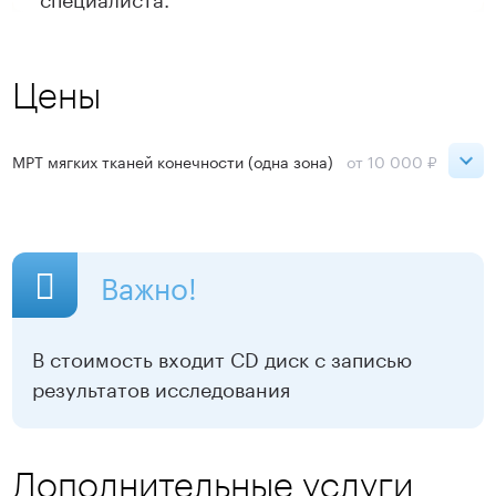
Цены
МРТ мягких тканей конечности (одна зона)
от 10 000 ₽
День
Ночь
Петроградская
20 500 ₽
10 000 ₽
Важно!
Озерки
20 500 ₽
10 000 ₽
В стоимость входит CD диск с записью
Садовая
20 500 ₽
10 000 ₽
результатов исследования
Старая Деревня
20 500 ₽
10 000 ₽
Нарвская
15 500 ₽
10 000 ₽
Дополнительные услуги