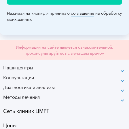
Нажимая на кнопку, я принимаю
соглашение
на обработку
моих данных
Информация на сайте является ознакомительной,
проконсультируйтесь с лечащим врачом
Наши центры
Консультации
Петроградская
Диагностика и анализы
Лаборатория движения
Методы лечения
МРТ
Московская
КТ
Озерки
Сеть клиник ЦМРТ
УЗИ
Ладожская
Цены
Оптическая топография
Садовая