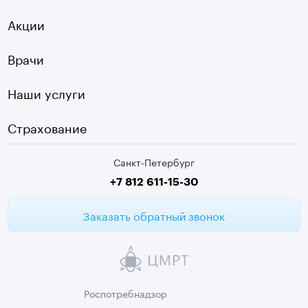
УЗДГ
Акции
Старая Деревня
Холтер
Нарвская
Врачи
Чек-ап
Чернышевская
Наши услуги
ЭКГ
Девяткино
Видеокольпоскопия
г. Колпино
Страхование
Медицинские анализы
Санкт-Петербург
Второе мнение МРТ
+7 812 611-15-30
Заказать обратный звонок
Роспотребнадзор