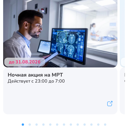
до 31.08.2026
д
Ночная акция на МРТ
Н
Действует с 23:00 до 7:00
С