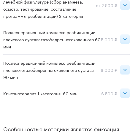
лечебной физкультуре (сбор анамнеза,
от 2 500 ₽
осмотр, тестирование, составление
программы реабилитации) 2 категория
Петроградская
Послеоперационный комплекс реабилитации
4 000 ₽
Лаборатория движения
плечевого суставатазобедренногоколенного 60
5 000 ₽
мин
Московская
2 500 ₽
Петроградская
Ладожская
3 000 ₽
Послеоперационный комплекс реабилитации
5 000 ₽
Лаборатория движения
плечевоготазобедренногоколенного сустава
6 000 ₽
Садовая
2 500 ₽
90 мин
Записаться
Старая Деревня
4 000 ₽
Петроградская
Кинезиотерапия 1 категория, 60 мин
6 500 ₽
6 000 ₽
Лаборатория движения
Записаться
Петроградская
6 500 ₽
Лаборатория движения
Записаться
Особенностью методики является фиксация
Записаться