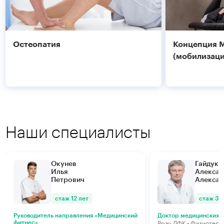
Остеопатия
Концепция 
(мобилизаци
Наши специалисты
Окунев
Гайдук
Илья
Алекса
Петрович
Алекса
стаж 12 лет
стаж 33
Руководитель направления «Медицинский
Доктор медицинских 
Подробнее
Подробнее
Врач ЛФК • Физиотерап
фитнес»