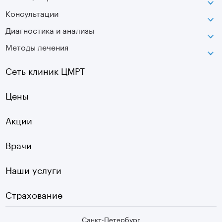
Консультации
Петроградская
Диагностика и анализы
Лаборатория движения
Методы лечения
МРТ
Московская
КТ
Озерки
Сеть клиник ЦМРТ
УЗИ
Ладожская
Цены
Оптическая топография
Садовая
УЗДГ
Акции
Старая Деревня
Холтер
Нарвская
Врачи
Чек-ап
Чернышевская
Наши услуги
ЭКГ
Девяткино
Видеокольпоскопия
г. Колпино
Страхование
Медицинские анализы
Санкт-Петербург