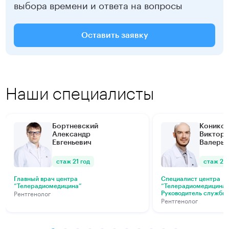
г. Колпино
800 ₽
выбора времени и ответа на вопросы
Записаться
Оставить заявку
Наши специалисты
Бортневский
Конико
Александр
Виктор
Евгеньевич
Валерье
стаж 21 год
стаж 21 
Главный врач центра
Специалист центра
“Телерадиомедицина”
“Телерадиомедицина
Рентгенолог
Руководитель службы 
Рентгенолог