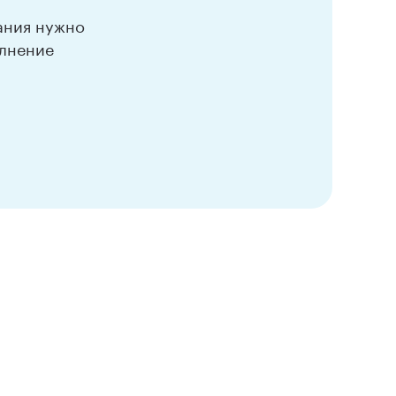
вания нужно
олнение