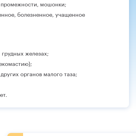
, промежности, мошонки;
енное, болезненное, учащенное
 грудных железах;
екомастию);
других органов малого таза;
ет.