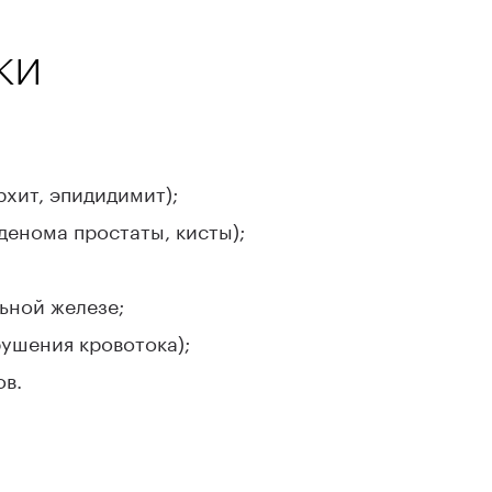
ки
рхит, эпидидимит);
енома простаты, кисты);
ьной железе;
ушения кровотока);
ов.