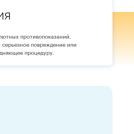
ия
олютных противопоказаний.
 серьезное повреждение или
удняющее процедуру.