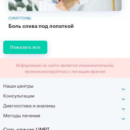
СИМПТОМЫ
Боль слева под лопаткой
Показать все
Информация на сайте является ознакомительной,
проконсультируйтесь с лечащим врачом
Наши центры
Консультации
Петроградская
Диагностика и анализы
Лаборатория движения
Методы лечения
МРТ
Московская
КТ
Озерки
Сеть клиник ЦМРТ