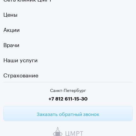
УЗИ
Ладожская
Цены
Оптическая топография
Садовая
УЗДГ
Акции
Старая Деревня
Холтер
Нарвская
Врачи
Чек-ап
Чернышевская
Наши услуги
ЭКГ
Девяткино
Видеокольпоскопия
г. Колпино
Страхование
Медицинские анализы
Санкт-Петербург
Второе мнение МРТ
+7 812 611-15-30
Заказать обратный звонок