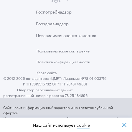
Роспотребнадзор
Росздравнадзор
Независимая
оценка качества
Пользовательское
соглашение
Политика
конфиденциальности
Карта сайта
© 2012-2026 сеть центров «ЦМРТ» Лицензия №78-01-003716
ИНН 7813516732 ОГРН 1117847449631
Оператор персональных данных,
регистрационный номер в реестре 78-25-184896
Сайт носит информационный характер и не является публичной
офертой.
Стоимость услуг, их наличие и подробные характеристики уточняйте у
представителей ЦМРТ, используя средства связи, указанные на Сайте
Наш сайт использует
cookiе