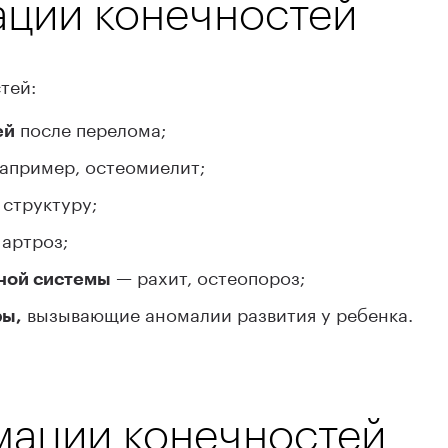
ции конечностей
тей:
после перелома;
ей
апример, остеомиелит;
структуру;
артроз;
— рахит, остеопороз;
ной системы
вызывающие аномалии развития у ребенка.
ры,
ации конечностей