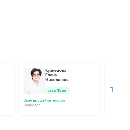
Кузнецова
Елена
Николаевна
стаж 35 лет
Врач высшей категории
Врач высше
Невролог
Травматоло