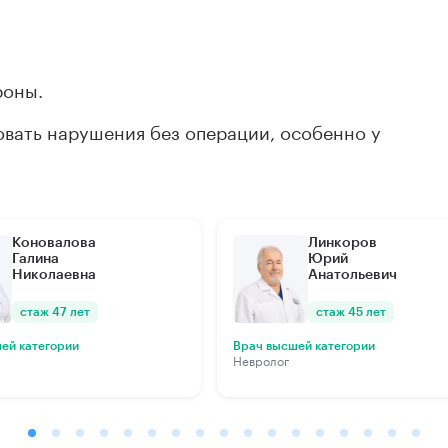
дробнее
Подробнее
роны.
овать нарушения без операции, особенно у
Коновалова
Линкоров
Галина
Юрий
Николаевна
Анатольевич
стаж 47 лет
стаж 45 лет
ей категории
Врач высшей категории
Невролог