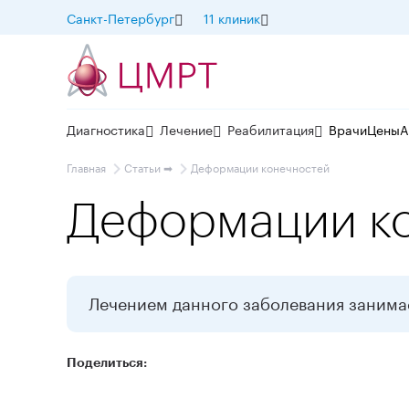
Санкт-Петербург
11 клиник
Диагностика
Лечение
Реабилитация
Врачи
Цены
А
Главная
Статьи ➡
Деформации конечностей
Деформации к
Лечением данного заболевания заним
Поделиться: