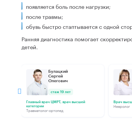
появляется боль после нагрузки;
после травмы;
Подробнее
По
обувь быстро стаптывается с одной сто
Ранняя диагностика помогает скорректир
детей.
Булацкий
Сергей
Олегович
стаж 19 лет
Главный врач ЦМРТ, врач высшей
Врач высш
Невролог
категории
Травматолог-ортопед