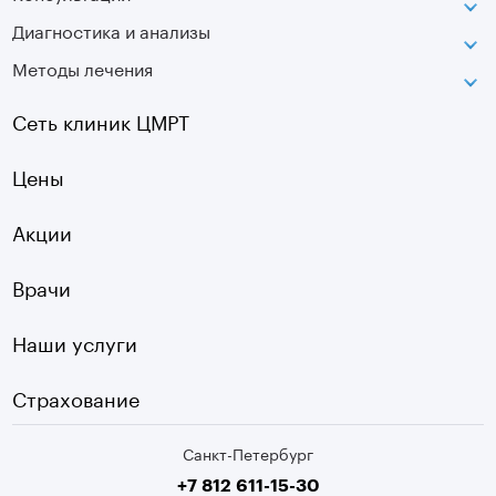
Диагностика и анализы
Лаборатория движения
Методы лечения
МРТ
Московская
КТ
Озерки
Сеть клиник ЦМРТ
УЗИ
Ладожская
Цены
Оптическая топография
Садовая
УЗДГ
Акции
Старая Деревня
Холтер
Нарвская
Врачи
Чек-ап
Чернышевская
Наши услуги
ЭКГ
Девяткино
Видеокольпоскопия
г. Колпино
Страхование
Медицинские анализы
Санкт-Петербург
Второе мнение МРТ
+7 812 611-15-30