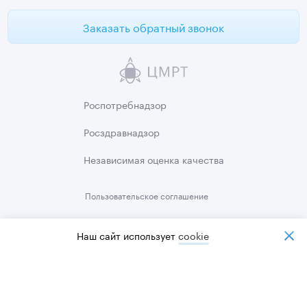
Заказать обратный звонок
Роспотребнадзор
Росздравнадзор
Независимая
оценка качества
Пользовательское
соглашение
Политика
конфиденциальности
Наш сайт использует
cookiе
Карта сайта
© 2012-2026 сеть центров «ЦМРТ» Лицензия №78-01-003716
ИНН 7813516732 ОГРН 1117847449631
Оператор персональных данных,
регистрационный номер в реестре 78-25-184896