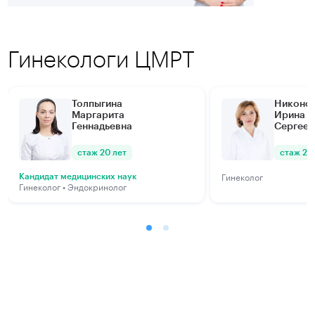
Гинекологи ЦМРТ
Толпыгина
Никоно
Маргарита
Ирина
Геннадьевна
Сергеев
стаж 20 лет
стаж 21 
Гинеколог
Кандидат медицинских наук
Гинеколог • Эндокринолог