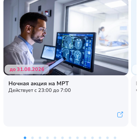
до 31.08.2026
д
Ночная акция на МРТ
Н
Действует с 23:00 до 7:00
С