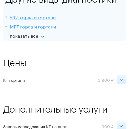
УЗИ горла и гортани
МРТ горла и гортани
показать все
Цены
КТ гортани
3 900 ₽
Петроградская
3 900 ₽
Дополнительные услуги
Записаться
Запись исследования КТ на диск
300 ₽