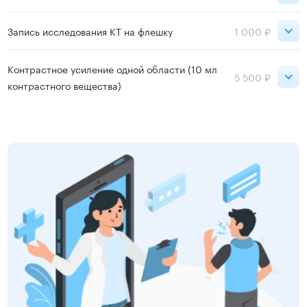
День
Ночь
Запись исследования КТ на флешку
1 000 ₽
Петроградская
500 ₽
300 ₽
Петроградская
1 000 ₽
Контрастное усиление одной области (10 мл
5 500 ₽
контрастного вещества)
Записаться
Записаться
Петроградская
5 500 ₽
Московская
5 500 ₽
Озерки
5 500 ₽
Ладожская
5 500 ₽
Садовая
5 500 ₽
Старая Деревня
5 500 ₽
Нарвская
5 500 ₽