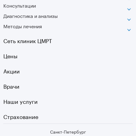
Консультации
Петроградская
Диагностика и анализы
Лаборатория движения
Методы лечения
МРТ
Московская
КТ
Озерки
Сеть клиник ЦМРТ
УЗИ
Ладожская
Цены
Оптическая топография
Садовая
УЗДГ
Акции
Старая Деревня
Холтер
Нарвская
Врачи
Чек-ап
Чернышевская
Наши услуги
ЭКГ
Девяткино
Видеокольпоскопия
г. Колпино
Страхование
Медицинские анализы
Санкт-Петербург
Второе мнение МРТ