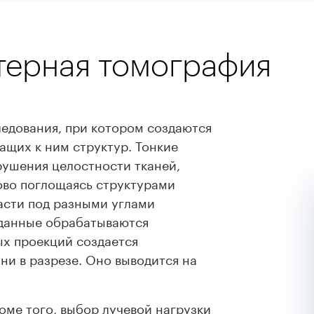
терная томография
ледования, при котором создаются
щих к ним структур. Тонкие
рушения целостности тканей,
ово поглощаясь структурами
асти под разными углами
 данные обрабатываются
х проекций создается
ни в разрезе. Оно выводится на
оме того, выбор лучевой нагрузки