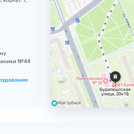
ону
клиники №44
рудования: