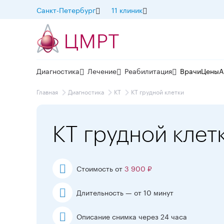
Санкт-Петербург
11 клиник
Диагностика
Лечение
Реабилитация
Врачи
Цены
А
Главная
Диагностика
КТ
КТ грудной клетки
КТ грудной клет
Стоимость от
3 900 ₽
Длительность — от 10 минут
Описание снимка через 24 часа