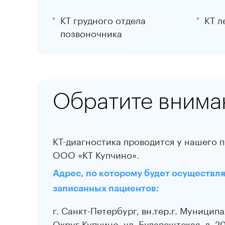
КТ грудного отдела
КТ л
позвоночника
Обратите внима
КТ-диагностика проводится у нашего 
ООО «КТ Купчино».
Адрес, по которому будет осуществл
записанных пациентов:
г. Санкт-Петербург, вн.тер.г. Муницип
Округ Купчино, ул. Будапештская, д. 20