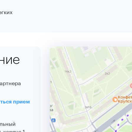
егких
ние
партнера
яться прием
альный
, корпус 1,