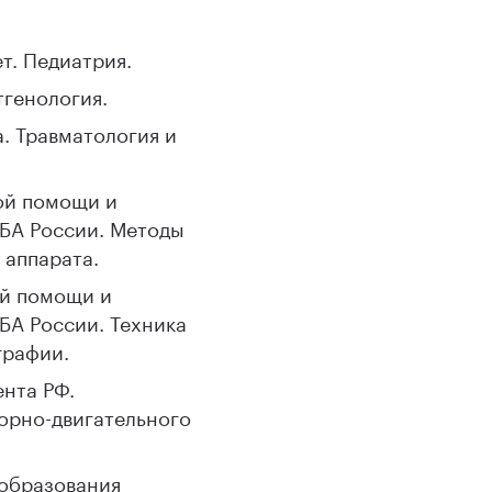
т. Педиатрия.
тгенология.
. Травматология и
ой помощи и
БА России. Методы
 аппарата.
ой помощи и
А России. Техника
графии.
ента РФ.
орно-двигательного
 образования