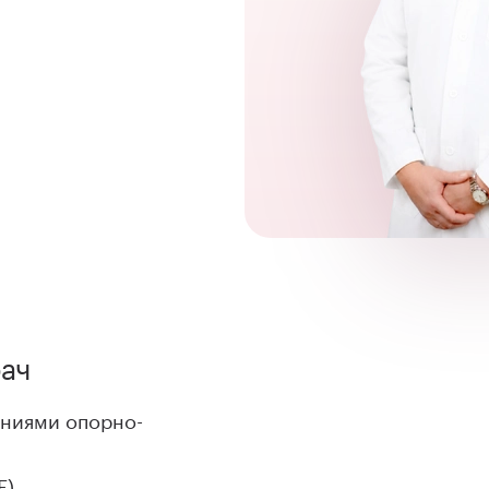
рач
аниями опорно-
F)