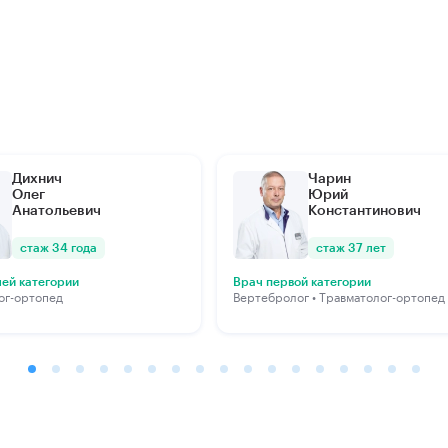
Дихнич
Чарин
Олег
Юрий
Анатольевич
Константинович
стаж 34 года
стаж 37 лет
ей категории
Врач первой категории
ог-ортопед
Вертебролог • Травматолог-ортопед