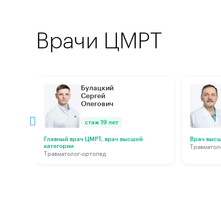
Врачи ЦМРТ
Булацкий
Сергей
Олегович
стаж 19 лет
Главный врач ЦМРТ, врач высшей
Врач высш
Травматол
категории
Травматолог-ортопед