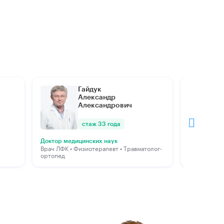
Гайдук
Александр
Александрович
стаж 33 года
Травматоло
Доктор медицинских наук
Врач ЛФК • Физиотерапевт • Травматолог-
ортопед