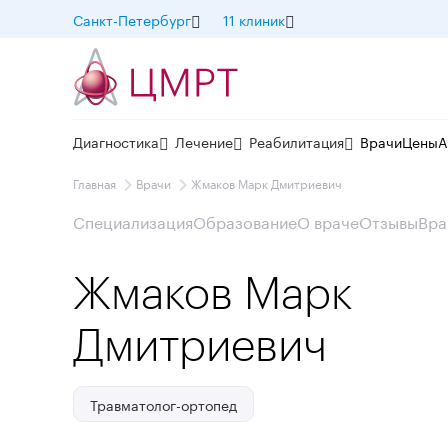
Санкт-Петербург
11 клиник
Диагностика
Лечение
Реабилитация
Врачи
Цены
А
Главная
Врачи
Жмаков Марк Дмитриевич
Специализация
Образование
О враче
Отзывы
Вра
Жмаков Марк
Дмитриевич
Травматолог-ортопед