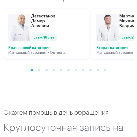
Дагестанов
Мартин
Дамир
Михаил
Алиевич
Владим
стаж 18 лет
стаж 23
Врач первой категории
Вторая категория
Мануальный терапевт • Остеопат
Мануальный терапевт
Окажем помощь в день обращения
Круглосуточная запись на