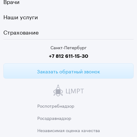
Врачи
Чек-ап
Чернышевская
Наши услуги
ЭКГ
Девяткино
Видеокольпоскопия
г. Колпино
Страхование
Медицинские анализы
Санкт-Петербург
Второе мнение МРТ
+7 812 611-15-30
Заказать обратный звонок
Роспотребнадзор
Росздравнадзор
Независимая
оценка качества