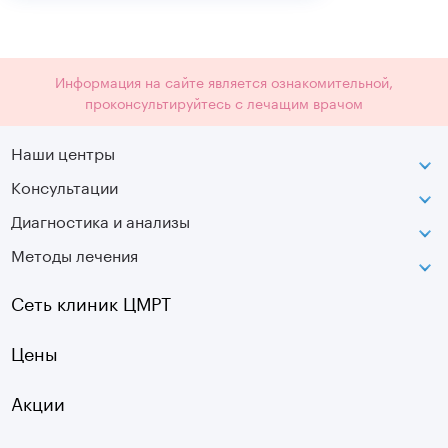
Информация на сайте является ознакомительной,
проконсультируйтесь с лечащим врачом
Наши центры
Консультации
Петроградская
Диагностика и анализы
Лаборатория движения
Методы лечения
МРТ
Московская
КТ
Озерки
Сеть клиник ЦМРТ
УЗИ
Ладожская
Цены
Оптическая топография
Садовая
УЗДГ
Акции
Старая Деревня
Холтер
Нарвская