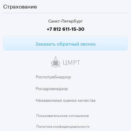
Видеокольпоскопия
г. Колпино
Страхование
Медицинские анализы
Санкт-Петербург
Второе мнение МРТ
+7 812 611-15-30
Заказать обратный звонок
Роспотребнадзор
Росздравнадзор
Независимая
оценка качества
Пользовательское
соглашение
Политика
конфиденциальности