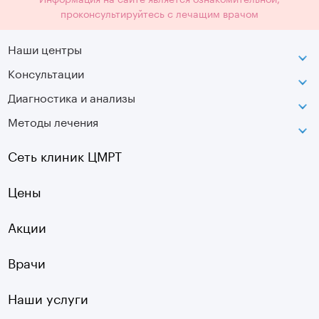
проконсультируйтесь с лечащим врачом
Наши центры
Консультации
Петроградская
Диагностика и анализы
Лаборатория движения
Методы лечения
МРТ
Московская
КТ
Озерки
Сеть клиник ЦМРТ
УЗИ
Ладожская
Цены
Оптическая топография
Садовая
УЗДГ
Акции
Старая Деревня
Холтер
Нарвская
Врачи
Чек-ап
Чернышевская
Наши услуги
ЭКГ
Девяткино