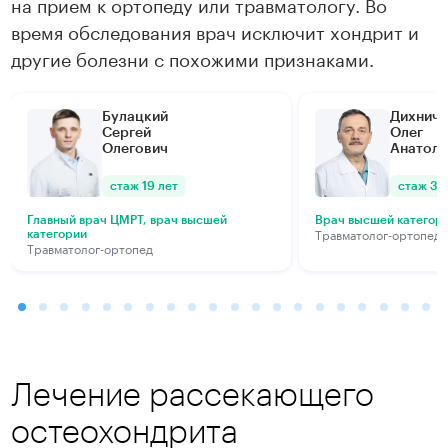
на прием к ортопеду или травматологу. Во
Подробнее
Подробнее
время обследования врач исключит хондрит и
другие болезни с похожими признаками.
Булацкий
Дихнич
Сергей
Олег
Олегович
Анатоль
стаж 19 лет
стаж 34
Главный врач ЦМРТ, врач высшей
Врач высшей категор
Травматолог-ортопед
категории
Травматолог-ортопед
Лечение рассекающего
остеохондрита