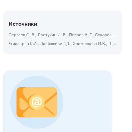
Источники
Сергеев С. В., Ластухин И. В., Петров А. Г., Соколов А. О., Николаев С. А., Ярыгин Е. Н., Трофимов В. Н. Оперативное лечение рассекающего остеохондрита коленного сустава у детей // ПМ. 2012. №7-1 (63).
Егиазарян К.А., Лазишвили Г.Д., Храменкова И.В., Шпак М.А., Бадриев Д.А. Алгоритм хирургического лечения больных с рассекающим остеохондритом коленного сустава // Вестник РГМУ. 2018. №2.