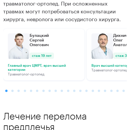
травматолог-ортопед. При осложненных
травмах могут потребоваться консультации
Подробнее
Подробнее
хирурга, невролога или сосудистого хирурга.
Булацкий
Дихнич
Сергей
Олег
Олегович
Анатоль
стаж 19 лет
стаж 34
Главный врач ЦМРТ, врач высшей
Врач высшей категор
Травматолог-ортопед
категории
Травматолог-ортопед
Лечение перелома
предплечья