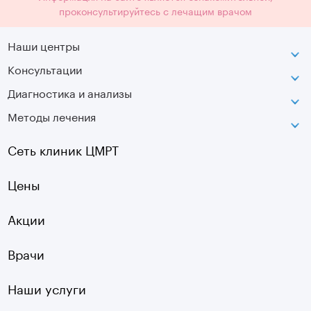
проконсультируйтесь с лечащим врачом
Наши центры
Консультации
Петроградская
Диагностика и анализы
Лаборатория движения
Методы лечения
МРТ
Московская
КТ
Озерки
Сеть клиник ЦМРТ
УЗИ
Ладожская
Цены
Оптическая топография
Садовая
УЗДГ
Акции
Старая Деревня
Холтер
Нарвская
Врачи
Чек-ап
Чернышевская
Наши услуги
ЭКГ
Девяткино