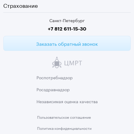
Видеокольпоскопия
г. Колпино
Страхование
Медицинские анализы
Санкт-Петербург
Второе мнение МРТ
+7 812 611-15-30
Заказать обратный звонок
Роспотребнадзор
Росздравнадзор
Независимая
оценка качества
Пользовательское
соглашение
Политика
конфиденциальности