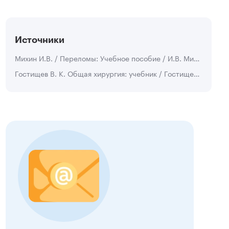
Источники
Михин И.В. / Переломы: Учебное пособие / И.В. Михин, М.Б. Доронин.- Волгоград: Изд-во ВолгГМУ, 2017 - 90 с.
Гостищев В. К. Общая хирургия: учебник / Гостищев В. К. - 4-е изд., перераб. и доп. - М.: ГЭОТАР-Медиа, 2010 - 848 с.