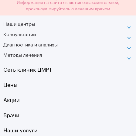
Информация на сайте является ознакомительной,
проконсультируйтесь с лечащим врачом
Наши центры
Консультации
Петроградская
Диагностика и анализы
Лаборатория движения
Методы лечения
МРТ
Московская
КТ
Озерки
Сеть клиник ЦМРТ
УЗИ
Ладожская
Цены
Оптическая топография
Садовая
УЗДГ
Акции
Старая Деревня
Холтер
Нарвская
Врачи
Чек-ап
Чернышевская
Наши услуги
ЭКГ
Девяткино