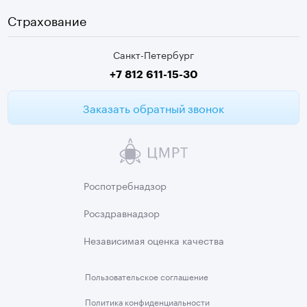
Видеокольпоскопия
г. Колпино
Страхование
Медицинские анализы
Санкт-Петербург
Второе мнение МРТ
+7 812 611-15-30
Заказать обратный звонок
Роспотребнадзор
Росздравнадзор
Независимая
оценка качества
Пользовательское
соглашение
Политика
конфиденциальности