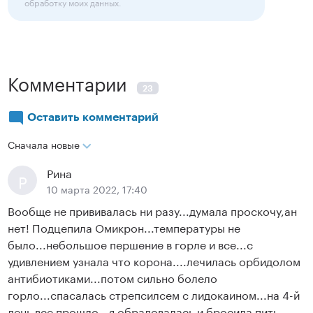
обработку моих данных.
Комментарии
23
Оставить комментарий
Сначала новые
Рина
Р
10 марта 2022, 17:40
Вообще не прививалась ни разу...думала проскочу,ан
нет! Подцепила Омикрон...температуры не
было...небольшое першение в горле и все...с
удивлением узнала что корона....лечилась орбидолом
антибиотиками...потом сильно болело
горло...спасалась стрепсилсем с лидокаином...на 4-й
день все прошло...я обрадовалась и бросила пить