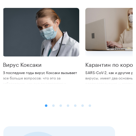
Вирус Коксаки
Карантин по коро
В последние годы вирус Коксаки вызывает
SARS-CoV-2, как и другие 
все больше вопросов: что это за
вирусы, имеет два основных
заболевание, как оно проявляется и
распространения — воздушн
насколько оно опасно? В середине осени
контактный. При этом патог
2024 года случаи заражения вирусом
мутирует и требует особого
Коксаки были зафиксированы в Турции и
выявления возможных новых
России. Коксаки в Турции получил
геновариантов. Как отмечаю
распространение из-за большого
исследования, новые штамм
туристического потока и недостаточного
большую скорость распрост
соблюдения норм гигиены, что
Поэтому одним из важных ус
способствовало быстрой передаче вируса
способных снизить темпы з
среди отдыхающих.
является обязательный кара