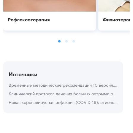
Рефлексотерапия
Физиотерап
Источники
Временные методические рекомендации 10 версия. Профилактика, диагностика и лечение новой коронавирусной инфекции. 2021 г.
Клинический протокол лечения больных острыми респираторными вирусными инфекциями, гриппом, новой коронавирусной инфекцией COVID-19, внебольничной пневмонией, находящихся на амбулаторном лечении в медицинских организациях государственной системы здравоохранения города Москвы. 2020 г.
Подробнее
Подробнее
Новая коронавирусная инфекция (COVID-19): этиология, эпидемиология, клиника, диагностика, лечение и профилактика. Учебно-методическое пособие. Авторы: Никифоров В.В., СурановаТ.Г., Миронов А. Ю., Забозлаев Ф.Г., 2020 г.