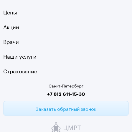
УЗИ
Ладожская
Цены
Оптическая топография
Садовая
УЗДГ
Акции
Старая Деревня
Холтер
Нарвская
Врачи
Чек-ап
Чернышевская
Наши услуги
ЭКГ
Девяткино
Видеокольпоскопия
г. Колпино
Страхование
Медицинские анализы
Санкт-Петербург
Второе мнение МРТ
+7 812 611-15-30
Заказать обратный звонок