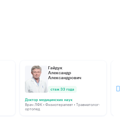
Гайдук
Александр
Александрович
стаж 33 года
Травматоло
Доктор медицинских наук
Врач ЛФК • Физиотерапевт • Травматолог-
ортопед