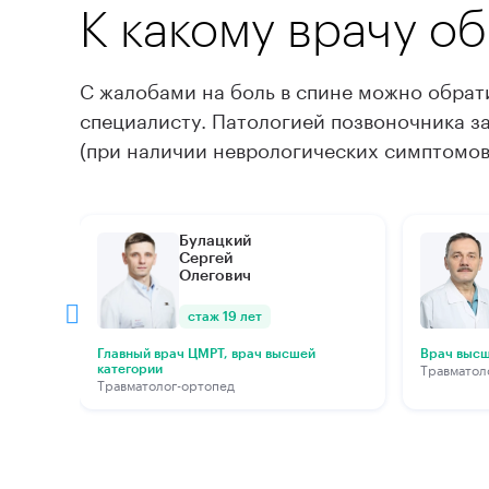
К какому врачу о
С жалобами на боль в спине можно обрати
специалисту. Патологией позвоночника з
(при наличии неврологических симптомов
Подробнее
По
Булацкий
Сергей
Олегович
стаж 19 лет
Главный врач ЦМРТ, врач высшей
Врач высш
Травматол
категории
Травматолог-ортопед