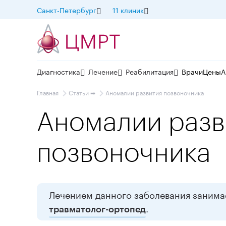
Санкт-Петербург
11 клиник
Диагностика
Лечение
Реабилитация
Врачи
Цены
А
Главная
Статьи ➡
Аномалии развития позвоночника
Аномалии разв
позвоночника
Лечением данного заболевания занима
.
травматолог-ортопед