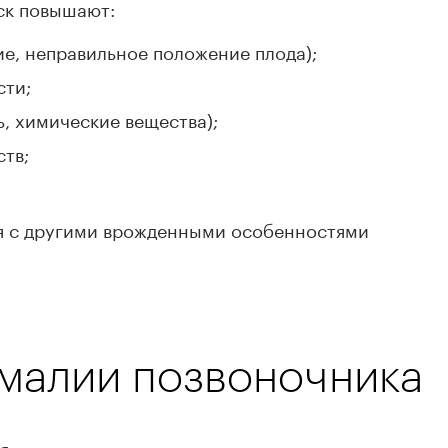
иск повышают:
е, неправильное положение плода);
сти;
, химические вещества);
тв;
я с другими врожденными особенностями
омалии позвоночника
я: