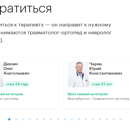
братиться
ться к терапевту — он направит к нужному
анимаются травматолог-ортопед и невролог
).
дробнее
Подробнее
Дихнич
Чарин
Олег
Юрий
Анатольевич
Константинович
стаж 34 года
стаж 37 лет
ей категории
Врач первой категории
ог-ортопед
Вертебролог • Травматолог-ортопед