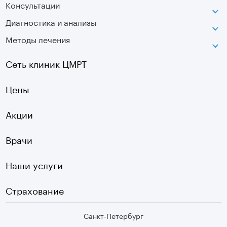
Консультации
Петроградская
Диагностика и анализы
Лаборатория движения
Методы лечения
МРТ
Московская
КТ
Озерки
Сеть клиник ЦМРТ
УЗИ
Ладожская
Цены
Оптическая топография
Садовая
УЗДГ
Акции
Старая Деревня
Холтер
Нарвская
Врачи
Чек-ап
Чернышевская
Наши услуги
ЭКГ
Девяткино
Видеокольпоскопия
г. Колпино
Страхование
Медицинские анализы
Санкт-Петербург
Второе мнение МРТ