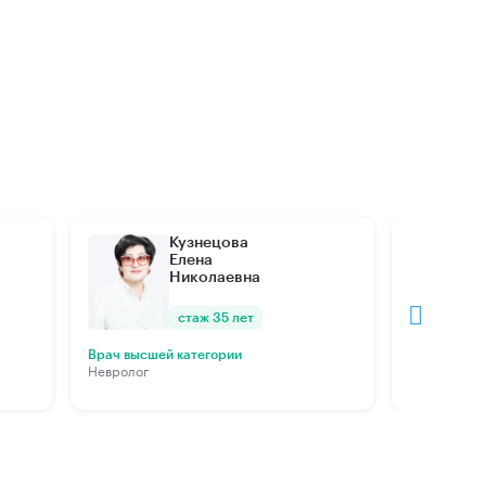
Кузнецова
Елена
Николаевна
стаж 35 лет
Врач высшей категории
Врач высше
Невролог
Травматоло