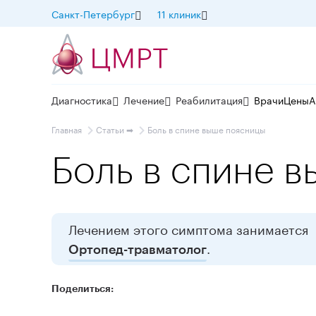
Санкт-Петербург
11 клиник
Диагностика
Лечение
Реабилитация
Врачи
Цены
А
Главная
Статьи ➡
Боль в спине выше поясницы
Боль в спине 
Лечением этого симптома занимается
.
Ортопед-травматолог
Поделиться: