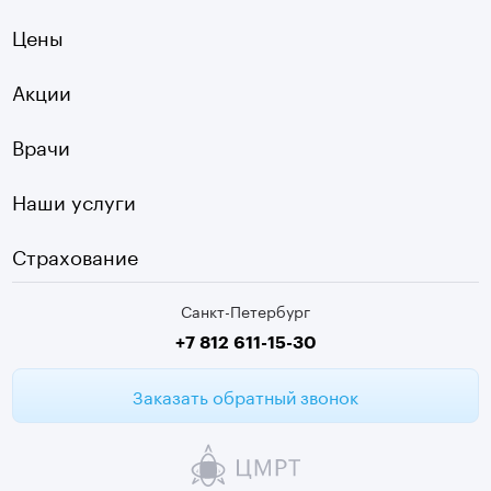
УЗИ
Ладожская
Цены
Оптическая топография
Садовая
УЗДГ
Акции
Старая Деревня
Холтер
Нарвская
Врачи
Чек-ап
Чернышевская
Наши услуги
ЭКГ
Девяткино
Видеокольпоскопия
г. Колпино
Страхование
Медицинские анализы
Санкт-Петербург
Второе мнение МРТ
+7 812 611-15-30
Заказать обратный звонок