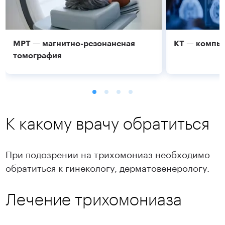
МРТ — магнитно-резонансная
КТ — компь
томография
К какому врачу обратиться
При подозрении на трихомониаз необходимо
обратиться к гинекологу, дерматовенерологу.
Подробнее
Подробнее
Лечение трихомониаза