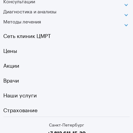
Консультации
Петроградская
Диагностика и анализы
Лаборатория движения
Методы лечения
МРТ
Московская
КТ
Озерки
Сеть клиник ЦМРТ
УЗИ
Ладожская
Цены
Оптическая топография
Садовая
УЗДГ
Акции
Старая Деревня
Холтер
Нарвская
Врачи
Чек-ап
Чернышевская
Наши услуги
ЭКГ
Девяткино
Видеокольпоскопия
г. Колпино
Страхование
Медицинские анализы
Санкт-Петербург
Второе мнение МРТ
+7 812 611-15-30