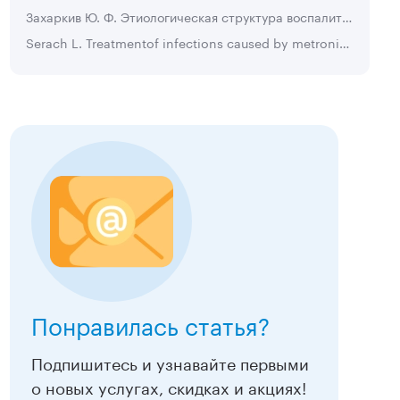
Захаркив Ю. Ф. Этиологическая структура воспалительных заболеваний урогенитального тракта среди социально адаптированных групп населения и роль Trichomonas vaginalis в их возникновении в связи с устойчивостью штаммов возбудителя к действию лекарственных препаратов. Автореф. канд. дисс. СПб., 2005
Подробнее
Подробнее
Serach L. Treatmentof infections caused by metronidazole-resistant T. vaginalis // Clin. Microbiol. Rev. 2004. Vol. 17. № 4.
Понравилась статья?
Подпишитесь и узнавайте первыми
о новых услугах, скидках и акциях!