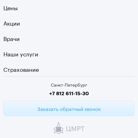
Ладожская
Цены
Оптическая топография
Садовая
УЗДГ
Акции
Старая Деревня
Холтер
Нарвская
Врачи
Чек-ап
Чернышевская
Наши услуги
ЭКГ
Девяткино
Видеокольпоскопия
г. Колпино
Страхование
Медицинские анализы
Санкт-Петербург
Второе мнение МРТ
+7 812 611-15-30
Заказать обратный звонок