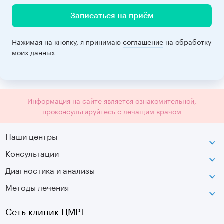
Записаться на приём
Нажимая на кнопку, я принимаю
соглашение
на обработку
моих данных
Информация на сайте является ознакомительной,
проконсультируйтесь с лечащим врачом
Наши центры
Консультации
Петроградская
Диагностика и анализы
Лаборатория движения
Методы лечения
МРТ
Московская
КТ
Озерки
Сеть клиник ЦМРТ
УЗИ