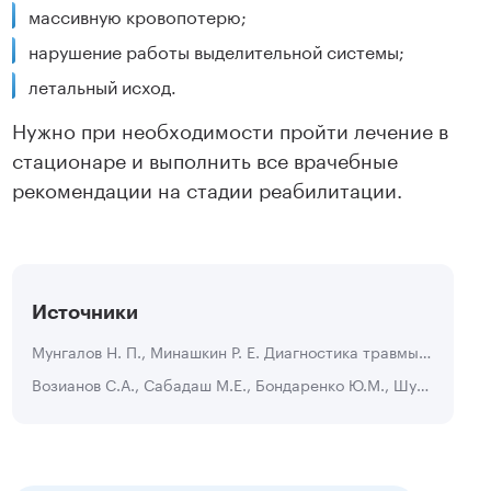
массивную кровопотерю;
нарушение работы выделительной системы;
летальный исход.
Нужно при необходимости пройти лечение в
стационаре и выполнить все врачебные
рекомендации на стадии реабилитации.
Источники
Мунгалов Н. П., Минашкин Р. Е. Диагностика травмы почки // Acta Biomedica Scientifica. 2007. №5.
Возианов С.А., Сабадаш М.Е., Бондаренко Ю.М., Шуляк А.В. Собственный опыт оперативного лечения закрытой травмы почки // Вестник урологии. 2014. №4.