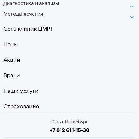
Диагностика и анализы
Лаборатория движения
Методы лечения
МРТ
Московская
КТ
Озерки
Сеть клиник ЦМРТ
УЗИ
Ладожская
Цены
Оптическая топография
Садовая
УЗДГ
Акции
Старая Деревня
Холтер
Нарвская
Врачи
Чек-ап
Чернышевская
Наши услуги
ЭКГ
Девяткино
Видеокольпоскопия
г. Колпино
Страхование
Медицинские анализы
Санкт-Петербург
Второе мнение МРТ
+7 812 611-15-30