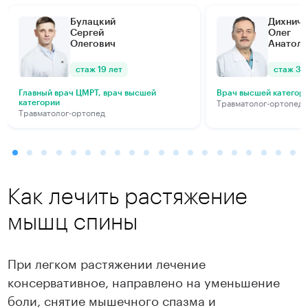
Булацкий
Дихнич
Сергей
Олег
Олегович
Анатоль
стаж 19 лет
стаж 34
Главный врач ЦМРТ, врач высшей
Врач высшей категор
Травматолог-ортопед
категории
Травматолог-ортопед
Как лечить растяжение
мышц спины
При легком растяжении лечение
консервативное, направлено на уменьшение
боли, снятие мышечного спазма и