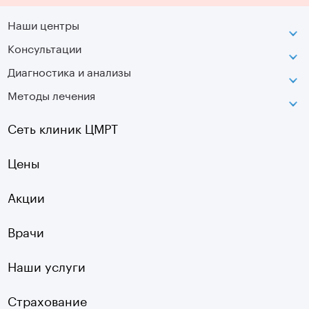
Наши центры
Консультации
Петроградская
Диагностика и анализы
Лаборатория движения
Методы лечения
МРТ
Московская
КТ
Озерки
Сеть клиник ЦМРТ
УЗИ
Ладожская
Цены
Оптическая топография
Садовая
УЗДГ
Акции
Старая Деревня
Холтер
Нарвская
Врачи
Чек-ап
Чернышевская
Наши услуги
ЭКГ
Девяткино
Видеокольпоскопия
г. Колпино
Страхование