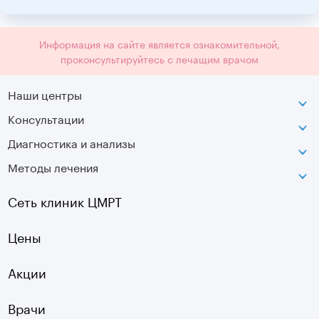
Информация на сайте является ознакомительной,
проконсультируйтесь с лечащим врачом
Наши центры
Консультации
Петроградская
Диагностика и анализы
Лаборатория движения
Методы лечения
МРТ
Московская
КТ
Озерки
Сеть клиник ЦМРТ
УЗИ
Ладожская
Цены
Оптическая топография
Садовая
УЗДГ
Акции
Старая Деревня
Холтер
Нарвская
Врачи