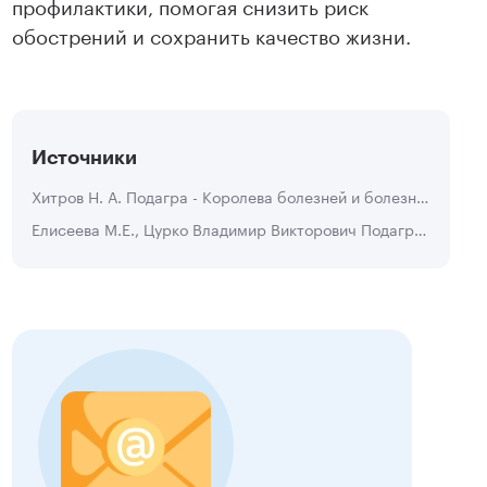
профилактики, помогая снизить риск
обострений и сохранить качество жизни.
Источники
Хитров Н. А. Подагра - Королева болезней и болезнь королей (10 заповедей подагры) // МС. 2012. №3.
Елисеева М.Е., Цурко Владимир Викторович Подагра у пожилых // Клиническая геронтология. 2011. №3-4.