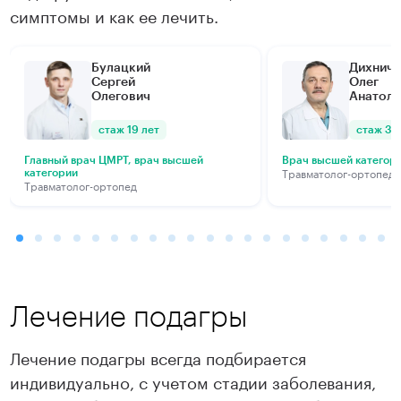
симптомы и как ее лечить.
Булацкий
Дихнич
Сергей
Олег
Олегович
Анатоль
стаж 19 лет
стаж 34
Главный врач ЦМРТ, врач высшей
Врач высшей категор
Травматолог-ортопед
категории
Травматолог-ортопед
Лечение подагры
Лечение подагры всегда подбирается
индивидуально, с учетом стадии заболевания,