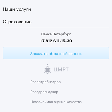
Чек-ап
Чернышевская
Наши услуги
ЭКГ
Девяткино
Видеокольпоскопия
г. Колпино
Страхование
Медицинские анализы
Санкт-Петербург
Второе мнение МРТ
+7 812 611-15-30
Заказать обратный звонок
Роспотребнадзор
Росздравнадзор
Независимая
оценка качества