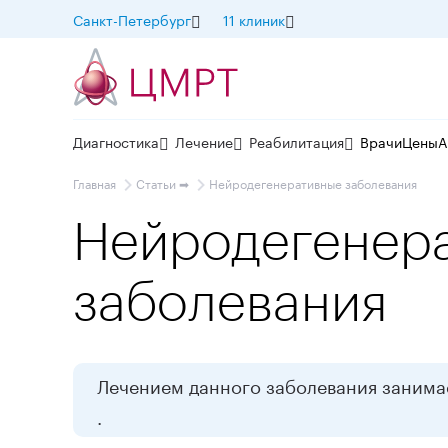
Санкт-Петербург
11 клиник
Диагностика
Лечение
Реабилитация
Врачи
Цены
А
Главная
Статьи ➡
Нейродегенеративные заболевания
Нейродегенер
заболевания
Лечением данного заболевания заним
.