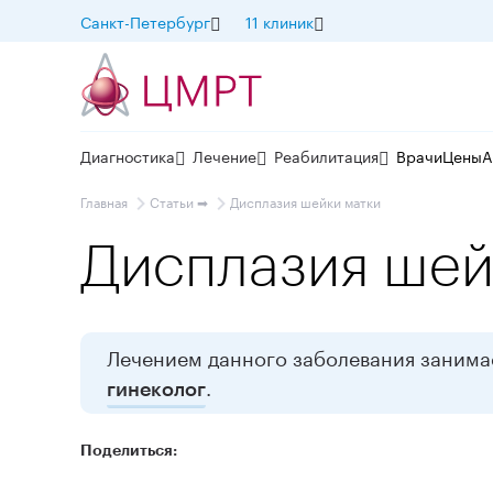
Санкт-Петербург
11 клиник
Диагностика
Лечение
Реабилитация
Врачи
Цены
А
Главная
Статьи ➡
Дисплазия шейки матки
Дисплазия шей
Лечением данного заболевания занима
.
гинеколог
Поделиться: