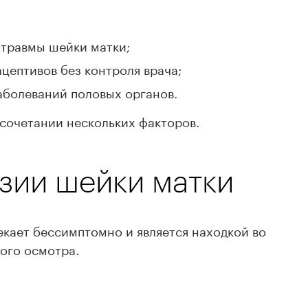
 травмы шейки матки;
цептивов без контроля врача;
аболеваний половых органов.
 сочетании нескольких факторов.
зии шейки матки
екает бессимптомно и является находкой во
ого осмотра.
 между менструациями или после полового