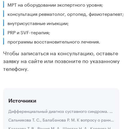
МРТ на оборудовании экспертного уровня;
консультация ревматолог, ортопед, физиотерапевт;
внутрисуставные инъекции;
PRP и SVF-терапия;
программы восстановительного лечения.
Чтобы записаться на консультацию, оставьте
заявку на сайте или позвоните по указанному
телефону.
Источники
Дифференциальный диагноз суставного синдрома. Ситуации, требующие длительного назначения НПВС. Стратегия и тактика терапевта.
Сальникова Т. С., Балабанова Р. М. К вопросу о ранней диагностике ревматоидного артрита // Научно-практическая ревматология. 2003. №2.
Казакова Т. В., Рашид М. А., Шостак Н. А., Карпова Н. Ю. Реактивный артрит: клиника, диагностика и лечение // Лечебное дело. 2010. №1.