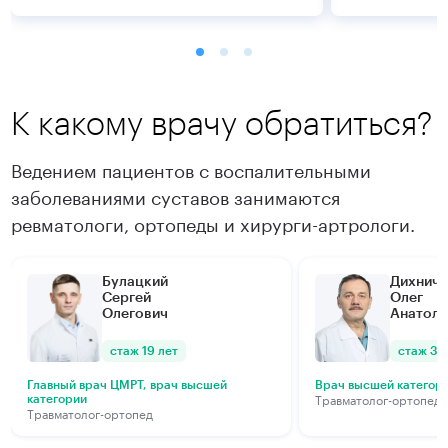
К какому врачу обратиться?
Ведением пациентов с воспалительными
заболеваниями суставов занимаются
ревматологи, ортопеды и хирурги-артрологи.
Подробнее
Подробнее
Булацкий
Дихнич
Сергей
Олег
Олегович
Анатоль
стаж 19 лет
стаж 34
Главный врач ЦМРТ, врач высшей
Врач высшей категор
Травматолог-ортопед
категории
Травматолог-ортопед