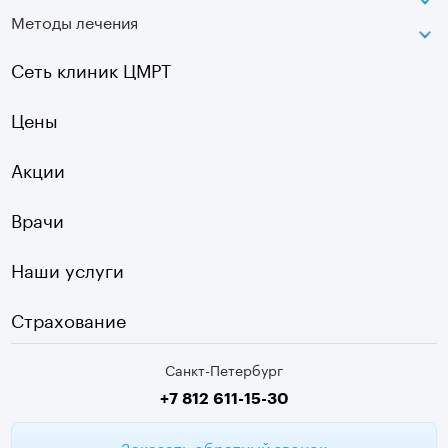
Методы лечения
МРТ
Московская
КТ
Озерки
Сеть клиник ЦМРТ
УЗИ
Ладожская
Цены
Оптическая топография
Садовая
УЗДГ
Акции
Старая Деревня
Холтер
Нарвская
Врачи
Чек-ап
Чернышевская
Наши услуги
ЭКГ
Девяткино
Видеокольпоскопия
г. Колпино
Страхование
Медицинские анализы
Санкт-Петербург
Второе мнение МРТ
+7 812 611-15-30
Заказать обратный звонок