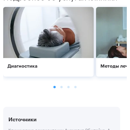
Диагностика
Методы леч
Источники
Клинические рекомендации Аномалия Эбштейна. Ассоциация сердечно-сосудистых хирургов России  Всероссийское научное общество кардиологов;  Российское научное общество рентгенэндоваскулярных хирургов и интервенционных радиологов;