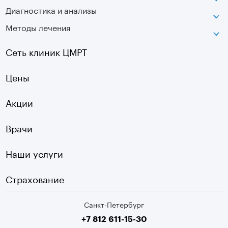
Диагностика и анализы
Лаборатория движения
Методы лечения
МРТ
Московская
КТ
Озерки
Сеть клиник ЦМРТ
УЗИ
Ладожская
Цены
Оптическая топография
Садовая
УЗДГ
Акции
Старая Деревня
Холтер
Нарвская
Врачи
Чек-ап
Чернышевская
Наши услуги
ЭКГ
Девяткино
Видеокольпоскопия
г. Колпино
Страхование
Медицинские анализы
Санкт-Петербург
Второе мнение МРТ
+7 812 611-15-30