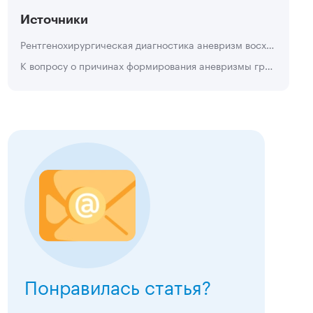
Источники
Рентгенохирургическая диагностика аневризм восходящей аорты и дуги. Хадж, Мусса Илиан Фаузи. Кандидат медицинских наук. 2008
К вопросу о причинах формирования аневризмы грудного отдела аорты. Онощенко А.И., Янушко А.В., Толмачевец В.И., Конецкая В.В.
Понравилась статья?