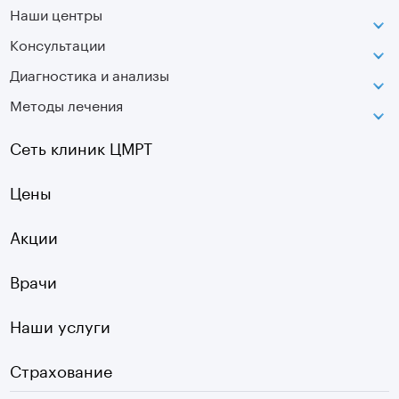
Наши центры
Консультации
Петроградская
Диагностика и анализы
Лаборатория движения
Методы лечения
МРТ
Московская
КТ
Озерки
Сеть клиник ЦМРТ
УЗИ
Ладожская
Цены
Оптическая топография
Садовая
УЗДГ
Акции
Старая Деревня
Холтер
Нарвская
Врачи
Чек-ап
Чернышевская
Наши услуги
ЭКГ
Девяткино
Видеокольпоскопия
г. Колпино
Страхование
Медицинские анализы