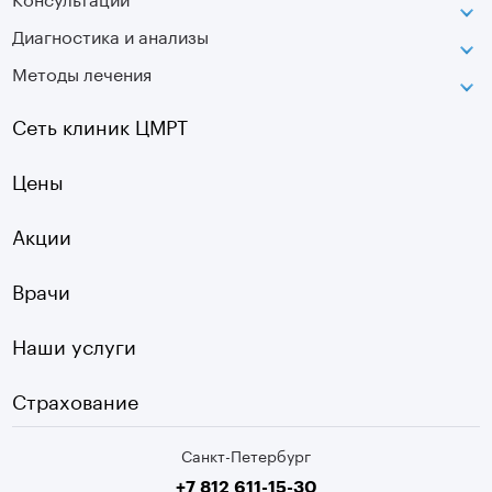
Диагностика и анализы
Лаборатория движения
Методы лечения
МРТ
Московская
КТ
Озерки
Сеть клиник ЦМРТ
УЗИ
Ладожская
Цены
Оптическая топография
Садовая
УЗДГ
Акции
Старая Деревня
Холтер
Нарвская
Врачи
Чек-ап
Чернышевская
Наши услуги
ЭКГ
Девяткино
Видеокольпоскопия
г. Колпино
Страхование
Медицинские анализы
Санкт-Петербург
Второе мнение МРТ
+7 812 611-15-30