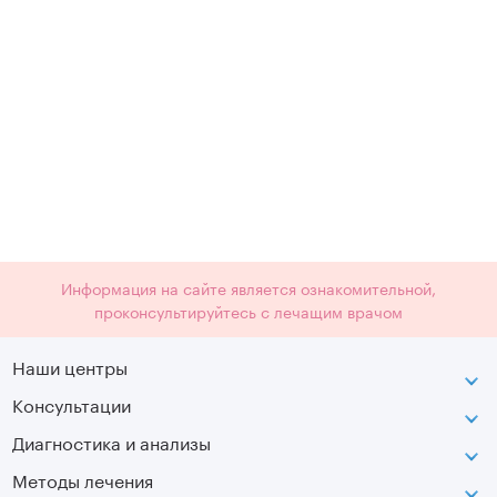
Информация на сайте является ознакомительной,
проконсультируйтесь с лечащим врачом
Наши центры
Консультации
Петроградская
Диагностика и анализы
Лаборатория движения
Методы лечения
МРТ
Московская