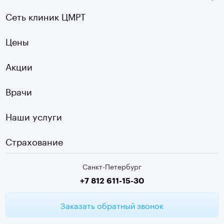
КТ
Озерки
Сеть клиник ЦМРТ
УЗИ
Ладожская
Цены
Оптическая топография
Садовая
УЗДГ
Акции
Старая Деревня
Холтер
Нарвская
Врачи
Чек-ап
Чернышевская
Наши услуги
ЭКГ
Девяткино
Видеокольпоскопия
г. Колпино
Страхование
Медицинские анализы
Санкт-Петербург
Второе мнение МРТ
+7 812 611-15-30
Заказать обратный звонок