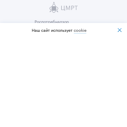
Роспотребнадзор
Наш сайт использует
cookiе
Росздравнадзор
Независимая
оценка качества
Пользовательское
соглашение
Политика
конфиденциальности
Карта сайта
© 2012-2026 сеть центров «ЦМРТ» Лицензия №78-01-003716
ИНН 7813516732 ОГРН 1117847449631
Оператор персональных данных,
регистрационный номер в реестре 78-25-184896
Сайт носит информационный характер и не является публичной
офертой.
Стоимость услуг, их наличие и подробные характеристики уточняйте у