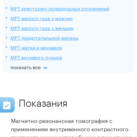
МРТ крестцово-подвздошных сочленений
МРТ малого таза у мужчин
МРТ малого таза у женщин
МРТ предстательной железы
МРТ матки и яичников
МРТ мочевого пузыря
показать все
Показания
Магнитно-резонансная томография с
применением внутривенного контрастного
препарата назначается обычно в том случае,