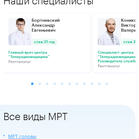
Наши специалисты
Бортневский
Конико
Александр
Виктор
Евгеньевич
Валерье
стаж 21 год
стаж 21 
Главный врач центра
Специалист центра
“Телерадиомедицина”
“Телерадиомедицина
Рентгенолог
Руководитель службы 
Рентгенолог
Все виды МРТ
МРТ головы