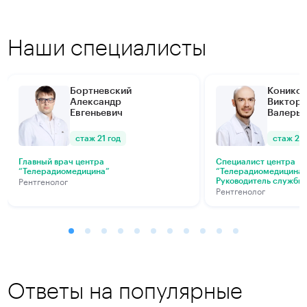
Наши специалисты
Бортневский
Конико
Александр
Виктор
Евгеньевич
Валерье
стаж 21 год
стаж 21 
Главный врач центра
Специалист центра
“Телерадиомедицина”
“Телерадиомедицина
Рентгенолог
Руководитель службы 
Рентгенолог
Ответы на популярные